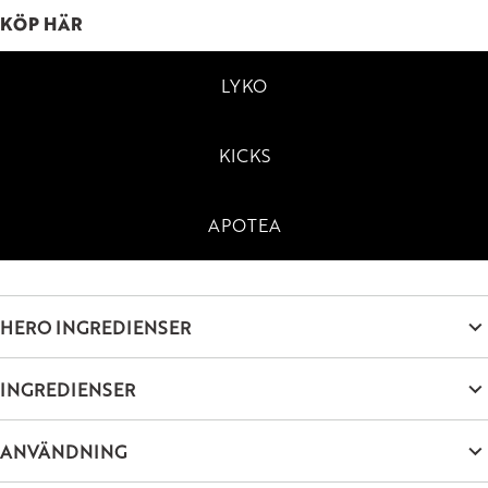
KÖP HÄR
LYKO
KICKS
APOTEA
HERO INGREDIENSER
Innehåller ceramidtillskott som återfuktar och förbättrar
INGREDIENSER
hudens komfort.
Ingredients: HYDROGENATED POLYDECENE,
ANVÄNDNING
OCTYLDODECANOL, HYDROGENATED