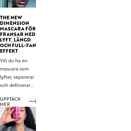
THE NEW
DIMENSION
MASCARA FÖR
FRANSAR MED
LYFT, LÄNGD
OCH FULL-FAN
EFFEKT
Vill du ha en
mascara som
lyfter, separerar
och definierar
fransarna utan
UPPTÄCK
att kännas
MER
tung? New
Dimension Full
Fan Effect