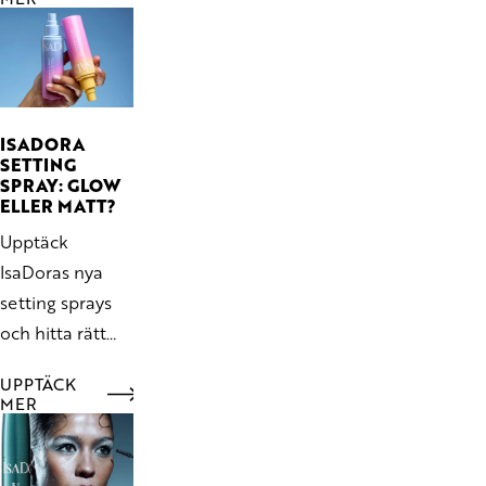
intensiv färg,
precisionstipp
och upp till 24h
hållbarhet.
ISADORA
SETTING
SPRAY: GLOW
ELLER MATT?
Upptäck
IsaDoras nya
setting sprays
och hitta rätt
mellan The
UPPTÄCK
Glow Setting
MER
Spray och The
Matte Setting
Spray.