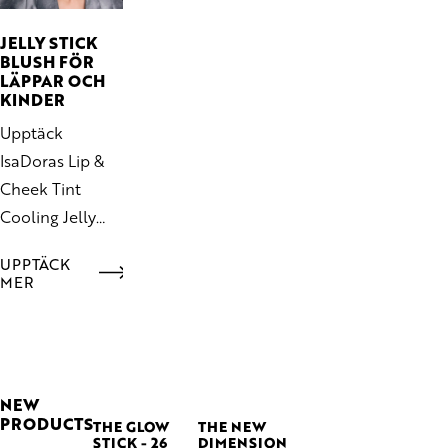
Mascara är
framtagen för
JELLY STICK
BLUSH FÖR
att ge fransarna
LÄPPAR OCH
en mjuk
KINDER
solfjädereffekt
Upptäck
med längd, lyft
IsaDoras Lip &
och definition
Cheek Tint
som håller hela
Cooling Jelly
dagen.
Stick. En skir och
UPPTÄCK
byggbar blush
MER
med kylande
känsla för ett
fräscht,
naturligt
NEW
resultat.
PRODUCTS
THE GLOW
THE NEW
STICK - 26
DIMENSION