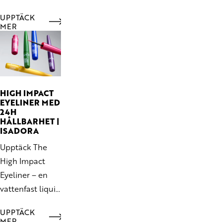
applicerar dem
UPPTÄCK
för mjuk färg,
MER
sammetslen
glow och ett
naturligt
resultat
HIGH IMPACT
EYELINER MED
24H
HÅLLBARHET |
ISADORA
Upptäck The
High Impact
Eyeliner – en
vattenfast liquid
eyeliner i 10
UPPTÄCK
nyanser med
MER